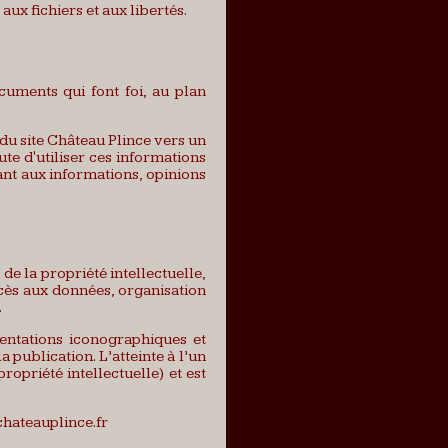
aux fichiers et aux libertés.
uments qui font foi, au plan
n du site Château Plince vers un
ute d'utiliser ces informations
ant aux informations, opinions
 de la propriété intellectuelle,
cès aux données, organisation
.
sentations iconographiques et
publication. L’atteinte à l’un
ropriété intellectuelle) et est
.chateauplince.fr