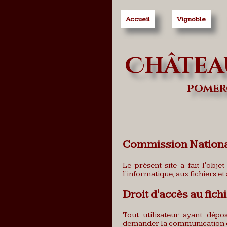
Accueil
Vignoble
Châtea
Pomero
Commission Nationale
Le présent site a fait l'obj
l'informatique, aux fichiers et 
Droit d'accès au fich
Tout utilisateur ayant dépo
demander la communication des