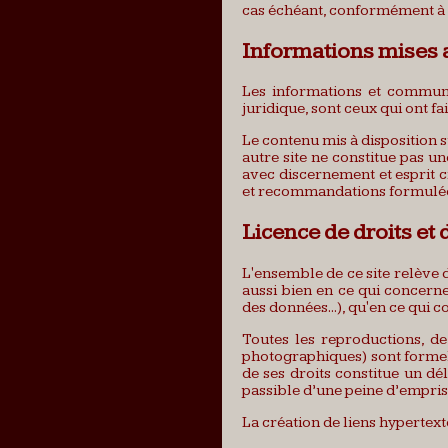
cas échéant, conformément à la 
Informations mises a
Les informations et communi
juridique, sont ceux qui ont fa
Le contenu mis à disposition su
autre site ne constitue pas un
avec discernement et esprit c
et recommandations formulées
Licence de droits et 
L'ensemble de ce site relève de
aussi bien en ce qui concern
des données...), qu'en ce qui 
Toutes les reproductions, de
photographiques) sont formell
de ses droits constitue un dél
passible d’une peine d’empri
La création de liens hypertext