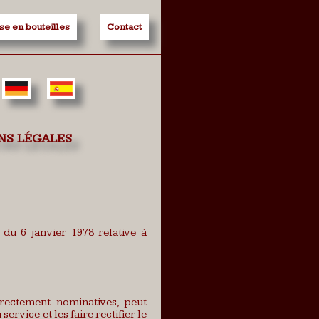
se en bouteilles
Contact
ns légales
 du 6 janvier 1978 relative à
irectement nominatives, peut
vice et les faire rectifier le