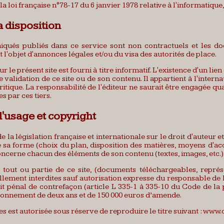
loi française n°78-17 du 6 janvier 1978 relative à l'informatique, 
 disposition
qués publiés dans ce service sont non contractuels et les doc
it l'objet d'annonces légales et/ou du visa des autorités de place.
r le présent site est fourni à titre informatif. L'existence d'un lie
e validation de ce site ou de son contenu. Il appartient à l'interna
ritique. La responsabilité de l'éditeur ne saurait être engagée qu
 par ces tiers.
d'usage et copyright
 la législation française et internationale sur le droit d'auteur et
e sa forme (choix du plan, disposition des matières, moyens d'ac
concerne chacun des éléments de son contenu (textes, images, etc.)
 tout ou partie de ce site, (documents téléchargeables, repré
ement interdites sauf autorisation expresse du responsable de la 
it pénal de contrefaçon (article L 335-1 à 335-10 du Code de la p
sonnement de deux ans et de 150 000 euros d’amende.
es est autorisée sous réserve de reproduire le titre suivant : www